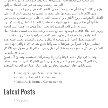
إستراتيجية في القطاعات المستهدفة مما يوفر قيمة كبيرة لدولة الإمارات
العربية المتحدة ويساهم في نقل الكفاءات إليها.
ولإنجاز ذلك، لا بد لنا أن نفسح مكاناً مميزاً للشراكات في جميع عملياتنا. ويتوقف
مدى الكفاءات التي نتمتع بها على مقدرتنا للعمل مع مختلف الشركاء وعلى
التحلي المتواصل بروح الالتزام وأن نسعى للتعرف على أدوات تمكين جديدة من
شأنها أن تدعم جهود تطوير البنيات الأساسية للصناعة. كما أن إعداد كوادرنا
البشرية على كافة المستويات يعتبر أيضاً هدف ذو أهمية إستراتيجية.
ونركز على بناء علاقات قوية ودائمة مع عملائنا ومتعاملينا كما نسعى لضمان نقل
التكنولوجيا والمعرفة عبر تكوين شراكات إستراتيجية مع كبرى المؤسسات
العالمية. نعمل أيضاً على تشجيع الابتكار والبحث والتطوير بحيث تصبح هذه
العناصر جزءً لا يتجزأ من شركتنا خاصة وأننا نتمتع بثقافة الأداء والتي تؤكد على
التكامل في كل ما نقوم به. ولا شك أن توازن هي المكان الذي تتحول فيه الأفكار
إلى واقع ملموس.
ونعتمد في توازن على قوتنا وكوادرنا ومقدراتنا التصنيعية. ونطمح لأن نصبح
الشركة التي لا ترضى سوى التميز بديلاً. وأن نكون الشركة التي تستوعب تماماً
مسؤولياتها تجاه المجتمع وتجاه مواطني دولة الإمارات العربية المتحدة.​
Employer Type
Semi-Government
Country
United Arab Emirates
Industry
Industrial/Manufacturing
Latest Posts
No posts