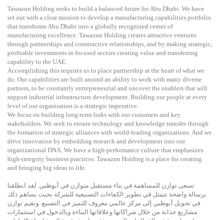
Tawazun Holding seeks to build a balanced future for Abu Dhabi. We have
set out with a clear mission to develop a manufacturing capabilities portfolio
that transforms Abu Dhabi into a globally recognized center of
manufacturing excellence. Tawazun Holding creates attractive ventures
through partnerships and constructive relationships, and by making strategic,
profitable investments in focused sectors creating value and transferring
capability to the UAE.
Accomplishing this requires us to place partnership at the heart of what we
do. Our capabilities are built around an ability to work with many diverse
partners, to be constantly entrepreneurial and uncover the enablers that will
support industrial infrastructure development. Building our people at every
level of our organisation is a strategic imperative.
We focus on building long-term links with our customers and key
stakeholders. We seek to ensure technology and knowledge transfer through
the formation of strategic alliances with world-leading organizations. And we
drive innovation by embedding research and development into our
organizational DNA. We have a high-performance culture that emphasizes
high-integrity business practices. Tawazun Holding is a place for creating
and bringing big ideas to life.​​​
تسعى توازن للمساهمة في بناء مستقبل متوازن في أبوظبي. لقد انطلقنا
برسالة واضحة تتمثل في تطوير الكفاءات التصنيعية للشركة بحيث يساهم ذلك
في تحويل أبوظبي إلى مركز عالمي معروف للتميز في التصنيع. وتقيم توازن
مشاريع جذابة من خلال شراكاتها وعلاقاتها البناءة وبالدخول في استثمارات